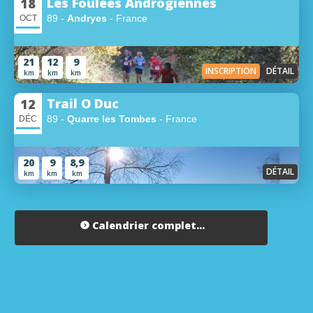
Les Foulées Androgiennes
18
89 -
Andryes
- France
OCT
21
12
9
INSCRIPTION
DÉTAIL
km
km
km
Trail O Duc
12
89 -
Quarre les Tombes
- France
DÉC
20
9
8,9
DÉTAIL
km
km
km
Calendrier complet...