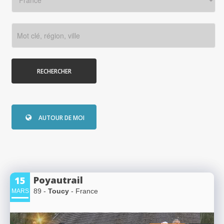
RECHERCHER
AUTOUR DE MOI
Poyautrail
15
89 -
Toucy
- France
MARS