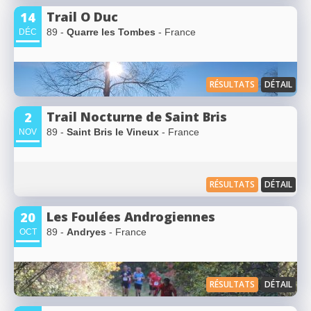
Trail O Duc
14
89 -
Quarre les Tombes
- France
DÉC
RÉSULTATS
DÉTAIL
Trail Nocturne de Saint Bris
2
89 -
Saint Bris le Vineux
- France
NOV
RÉSULTATS
DÉTAIL
Les Foulées Androgiennes
20
89 -
Andryes
- France
OCT
RÉSULTATS
DÉTAIL