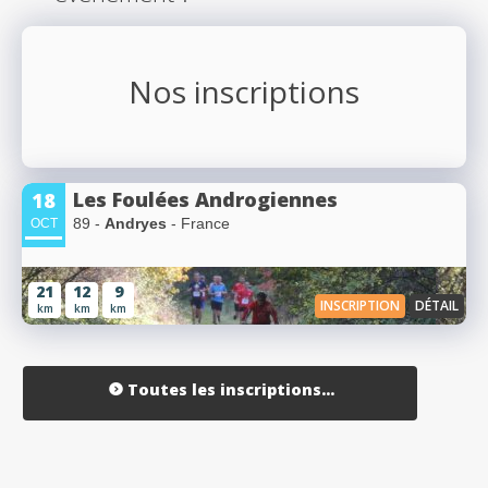
Nos inscriptions
Les Foulées Androgiennes
18
89 -
Andryes
- France
OCT
21
12
9
INSCRIPTION
DÉTAIL
km
km
km
Toutes les inscriptions...