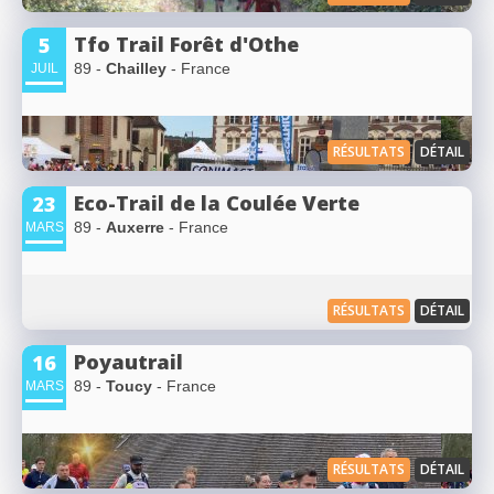
Tfo Trail Forêt d'Othe
5
89 -
Chailley
- France
JUIL
RÉSULTATS
DÉTAIL
Eco-Trail de la Coulée Verte
23
89 -
Auxerre
- France
MARS
RÉSULTATS
DÉTAIL
Poyautrail
16
89 -
Toucy
- France
MARS
RÉSULTATS
DÉTAIL