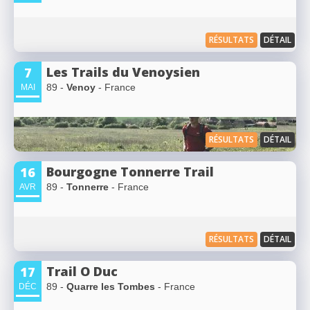
RÉSULTATS
DÉTAIL
Les Trails du Venoysien
7
89 -
Venoy
- France
MAI
RÉSULTATS
DÉTAIL
Bourgogne Tonnerre Trail
16
89 -
Tonnerre
- France
AVR
RÉSULTATS
DÉTAIL
Trail O Duc
17
89 -
Quarre les Tombes
- France
DÉC