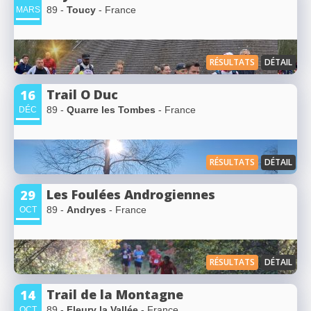
89 -
Toucy
- France
MARS
RÉSULTATS
DÉTAIL
Trail O Duc
16
89 -
Quarre les Tombes
- France
DÉC
RÉSULTATS
DÉTAIL
Les Foulées Androgiennes
29
89 -
Andryes
- France
OCT
RÉSULTATS
DÉTAIL
Trail de la Montagne
14
89 -
Fleury la Vallée
- France
OCT