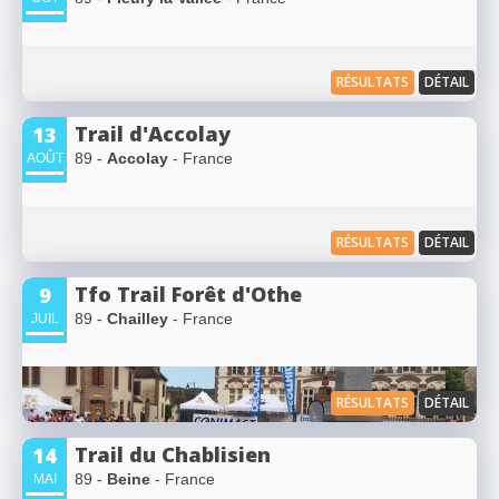
RÉSULTATS
DÉTAIL
Trail d'Accolay
13
89 -
Accolay
- France
AOÛT
RÉSULTATS
DÉTAIL
Tfo Trail Forêt d'Othe
9
89 -
Chailley
- France
JUIL
RÉSULTATS
DÉTAIL
Trail du Chablisien
14
89 -
Beine
- France
MAI