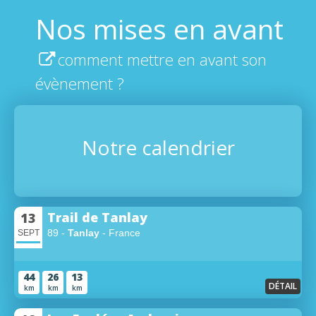
Nos mises en avant
comment mettre en avant son
évènement ?
Notre calendrier
Trail de Tanlay
13
89 -
Tanlay
- France
SEPT
44
26
13
DÉTAIL
km
km
km