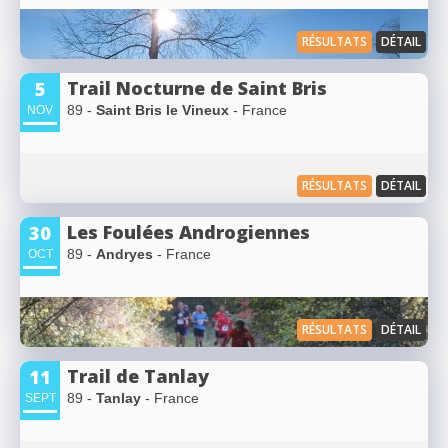
RÉSULTATS
DÉTAIL
Trail Nocturne de Saint Bris
5
89 -
Saint Bris le Vineux
- France
NOV
RÉSULTATS
DÉTAIL
Les Foulées Androgiennes
30
89 -
Andryes
- France
OCT
RÉSULTATS
DÉTAIL
Trail de Tanlay
11
89 -
Tanlay
- France
SEPT