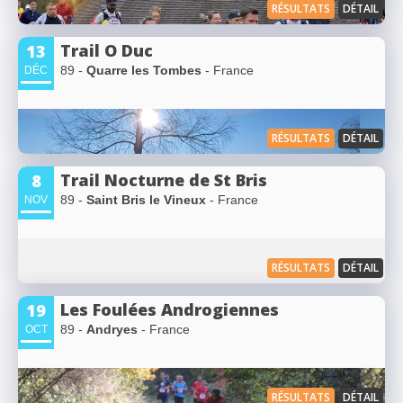
RÉSULTATS
DÉTAIL
Trail O Duc
13
89 -
Quarre les Tombes
- France
DÉC
RÉSULTATS
DÉTAIL
Trail Nocturne de St Bris
8
89 -
Saint Bris le Vineux
- France
NOV
RÉSULTATS
DÉTAIL
Les Foulées Androgiennes
19
89 -
Andryes
- France
OCT
RÉSULTATS
DÉTAIL