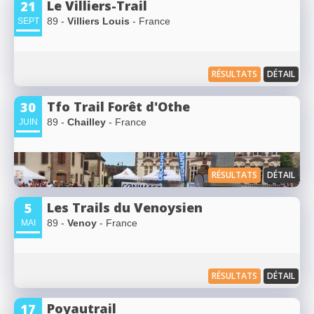
Le Villiers-Trail
21
89 -
Villiers Louis
- France
SEPT
RÉSULTATS
DÉTAIL
Tfo Trail Forêt d'Othe
30
89 -
Chailley
- France
JUIN
RÉSULTATS
DÉTAIL
Les Trails du Venoysien
5
89 -
Venoy
- France
MAI
RÉSULTATS
DÉTAIL
Poyautrail
17