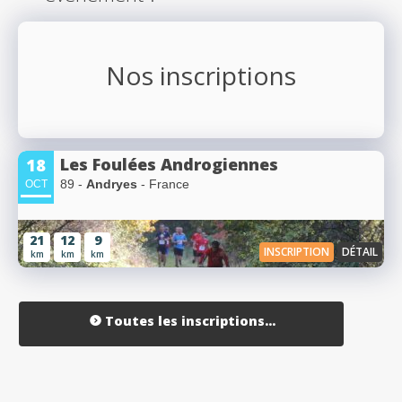
Nos inscriptions
Les Foulées Androgiennes
18
89 -
Andryes
- France
OCT
21
12
9
INSCRIPTION
DÉTAIL
km
km
km
Toutes les inscriptions...