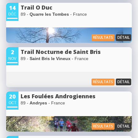
Trail O Duc
14
89 -
Quarre les Tombes
- France
DÉC
RÉSULTATS
DÉTAIL
Trail Nocturne de Saint Bris
2
89 -
Saint Bris le Vineux
- France
NOV
RÉSULTATS
DÉTAIL
Les Foulées Androgiennes
20
89 -
Andryes
- France
OCT
RÉSULTATS
DÉTAIL