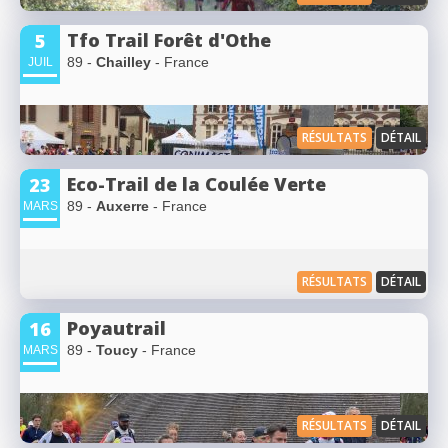
Tfo Trail Forêt d'Othe
5
89 -
Chailley
- France
JUIL
RÉSULTATS
DÉTAIL
Eco-Trail de la Coulée Verte
23
89 -
Auxerre
- France
MARS
RÉSULTATS
DÉTAIL
Poyautrail
16
89 -
Toucy
- France
MARS
RÉSULTATS
DÉTAIL