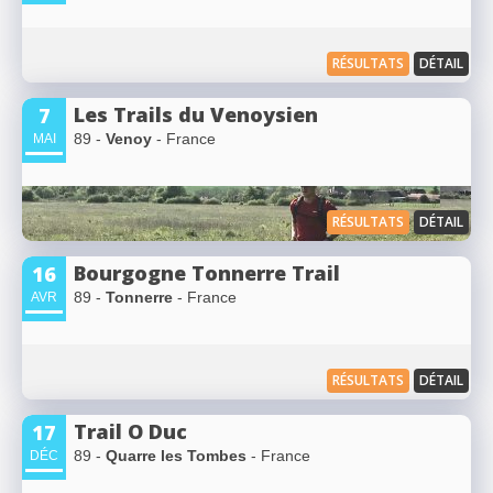
RÉSULTATS
DÉTAIL
Les Trails du Venoysien
7
89 -
Venoy
- France
MAI
RÉSULTATS
DÉTAIL
Bourgogne Tonnerre Trail
16
89 -
Tonnerre
- France
AVR
RÉSULTATS
DÉTAIL
Trail O Duc
17
89 -
Quarre les Tombes
- France
DÉC