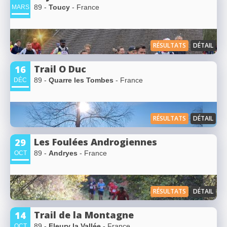
89 -
Toucy
- France
MARS
RÉSULTATS
DÉTAIL
Trail O Duc
16
89 -
Quarre les Tombes
- France
DÉC
RÉSULTATS
DÉTAIL
Les Foulées Androgiennes
29
89 -
Andryes
- France
OCT
RÉSULTATS
DÉTAIL
Trail de la Montagne
14
89 -
Fleury la Vallée
- France
OCT