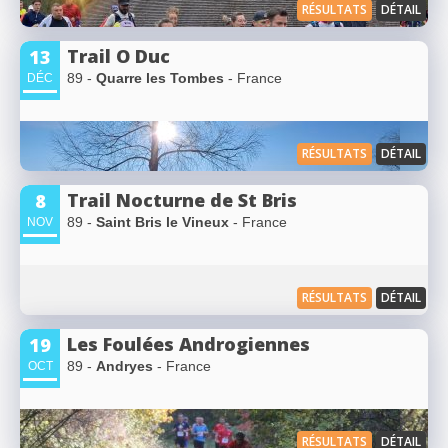
RÉSULTATS
DÉTAIL
Trail O Duc
13
89 -
Quarre les Tombes
- France
DÉC
RÉSULTATS
DÉTAIL
Trail Nocturne de St Bris
8
89 -
Saint Bris le Vineux
- France
NOV
RÉSULTATS
DÉTAIL
Les Foulées Androgiennes
19
89 -
Andryes
- France
OCT
RÉSULTATS
DÉTAIL