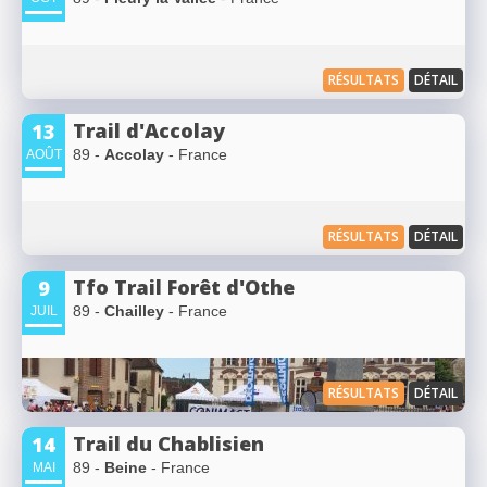
RÉSULTATS
DÉTAIL
Trail d'Accolay
13
89 -
Accolay
- France
AOÛT
RÉSULTATS
DÉTAIL
Tfo Trail Forêt d'Othe
9
89 -
Chailley
- France
JUIL
RÉSULTATS
DÉTAIL
Trail du Chablisien
14
89 -
Beine
- France
MAI