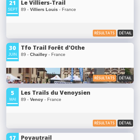
Le Villiers-Trail
21
89 -
Villiers Louis
- France
SEPT
RÉSULTATS
DÉTAIL
Tfo Trail Forêt d'Othe
30
89 -
Chailley
- France
JUIN
RÉSULTATS
DÉTAIL
Les Trails du Venoysien
5
89 -
Venoy
- France
MAI
RÉSULTATS
DÉTAIL
Poyautrail
17