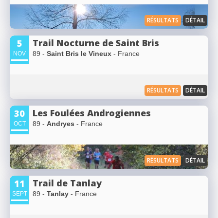
RÉSULTATS
DÉTAIL
Trail Nocturne de Saint Bris
5
89 -
Saint Bris le Vineux
- France
NOV
RÉSULTATS
DÉTAIL
Les Foulées Androgiennes
30
89 -
Andryes
- France
OCT
RÉSULTATS
DÉTAIL
Trail de Tanlay
11
89 -
Tanlay
- France
SEPT