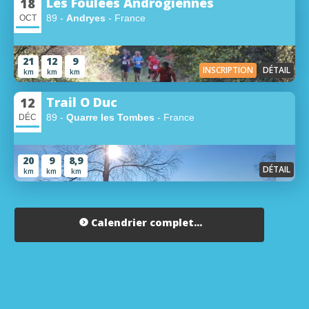
Les Foulées Androgiennes
18
89 -
Andryes
- France
OCT
21
12
9
INSCRIPTION
DÉTAIL
km
km
km
Trail O Duc
12
89 -
Quarre les Tombes
- France
DÉC
20
9
8,9
DÉTAIL
km
km
km
Calendrier complet...