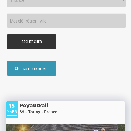
RECHERCHER
AUTOUR DE MOI
Poyautrail
15
89 -
Toucy
- France
MARS